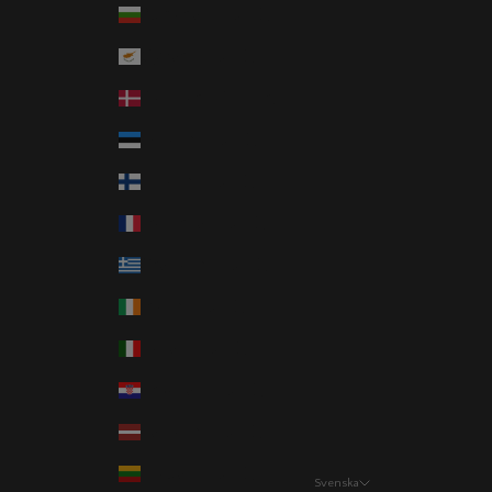
Bulgarien (EUR €)
Cypern (EUR €)
Danmark (DKK kr.)
Estland (EUR €)
Finland (EUR €)
Frankrike (EUR €)
Grekland (EUR €)
Irland (EUR €)
Italien (EUR €)
Kroatien (EUR €)
Lettland (EUR €)
Litauen (EUR €)
Svenska