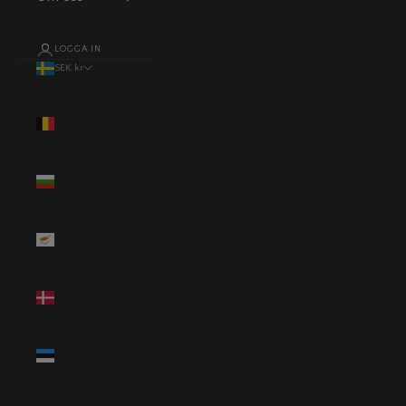
LOGGA IN
SEK kr
Land
Belgien (EUR
€)
Bulgarien
(EUR €)
Cypern (EUR
€)
Danmark
(DKK kr.)
Estland (EUR
€)
Finland (EUR