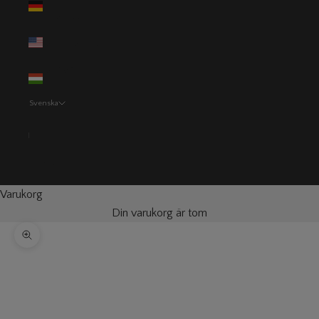
(EUR €)
USA (USD $)
Ungern (HUF
Ft)
Svenska
Språk
Svenska
English
Varukorg
Din varukorg är tom
Zooma