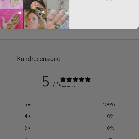
DELA
Kundrecensioner
5
/ 5
1 recension
5
100
%
4
0
%
3
0
%