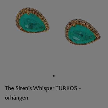
Gå till 1
Gå till 2
The Siren´s Whisper TURKOS -
örhängen