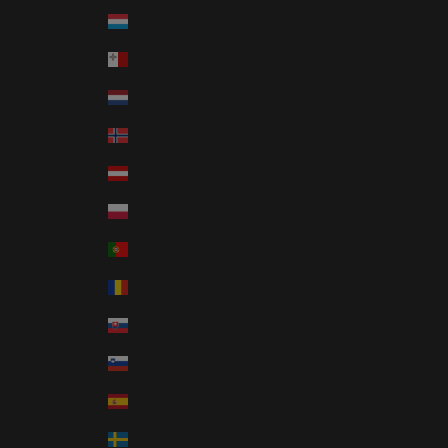
Språk
Luxemburg (EUR €)
Svenska
Malta (EUR €)
English
Nederländerna (EUR €)
Norge (NOK kr)
Österrike (EUR €)
Polen (PLN zł)
Portugal (EUR €)
Rumänien (RON Lei)
Slovakien (EUR €)
Slovenien (EUR €)
Spanien (EUR €)
Sverige (SEK kr)