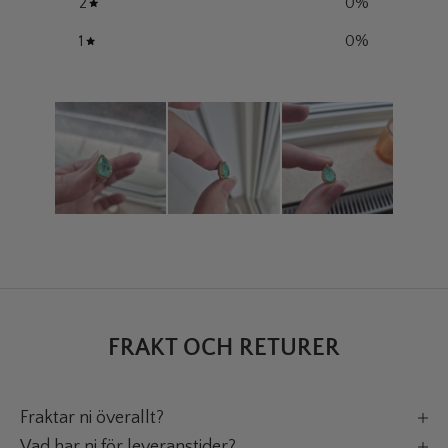
2
0
%
1
0
%
FRAKT OCH RETURER
Fraktar ni överallt?
Vad har ni för leveranstider?