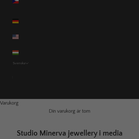
(CZK Kč)
Tyskland
(EUR €)
USA (USD $)
Ungern (HUF
Ft)
Svenska
Språk
Svenska
English
Varukorg
Din varukorg är tom
Studio Minerva jewellery i media