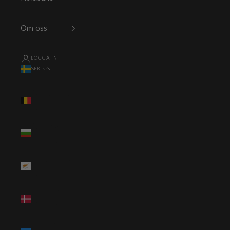
Om oss
LOGGA IN
SEK kr
Land
Belgien (EUR
€)
Bulgarien
(EUR €)
Cypern (EUR
€)
Danmark
(DKK kr.)
Estland (EUR