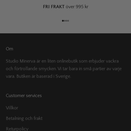
FRI FRAKT
över 995 kr
Gå till 1
Gå till 2
Gå till 3
Gå till 4
Om
Studio Minerva är en liten onlinebutik som erbjuder vackra
och förtrollande smycken. Vi tar bara in små partier av varje
vara. Butiken är baserad i Sverige.
Customer services
Villkor
Betalning och frakt
Returpolicy