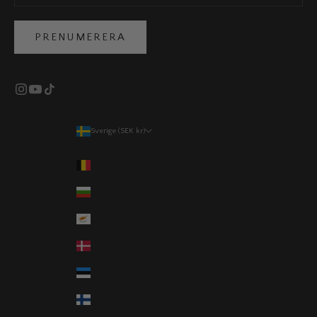
PRENUMERERA
Sverige (SEK kr)
Land
Belgien (EUR €)
Bulgarien (EUR €)
Cypern (EUR €)
Danmark (DKK kr.)
Estland (EUR €)
Finland (EUR €)