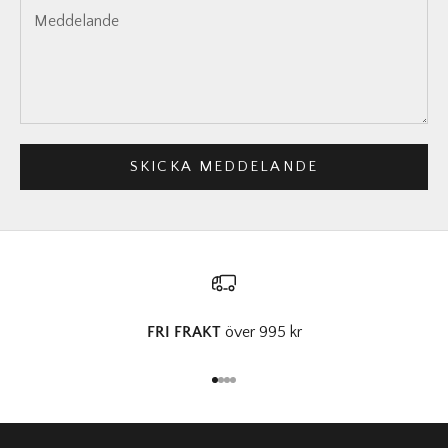
SKICKA MEDDELANDE
FRI FRAKT
över 995 kr
Gå till 1
Gå till 2
Gå till 3
Gå till 4