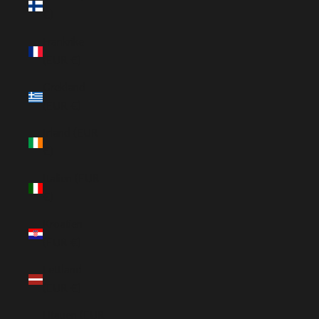
€)
Frankrike
(EUR €)
Grekland
(EUR €)
Irland (EUR
€)
Italien (EUR
€)
Kroatien
(EUR €)
Lettland
(EUR €)
Litauen (EUR