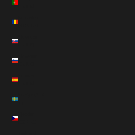
(EUR €)
Rumänien
(RON Lei)
Slovakien
(EUR €)
Slovenien
(EUR €)
Spanien
(EUR €)
Sverige (SEK
kr)
Tjeckien
(CZK Kč)
Tyskland