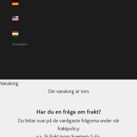
(EUR €)
USA (USD $)
Ungern (HUF
Ft)
Svenska
Språk
Svenska
English
Varukorg
Din varukorg är tom
Har du en fråga om frakt?
Du hittar svar på de vanligaste frågorna under
vår
fraktpolicy.
p.s. fri frakt inom Sverige!<3 d.s.