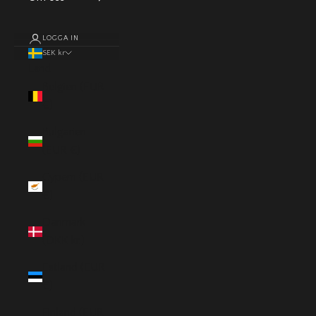
LOGGA IN
SEK kr
Land
Belgien (EUR
€)
Bulgarien
(EUR €)
Cypern (EUR
€)
Danmark
(DKK kr.)
Estland (EUR
€)
Finland (EUR