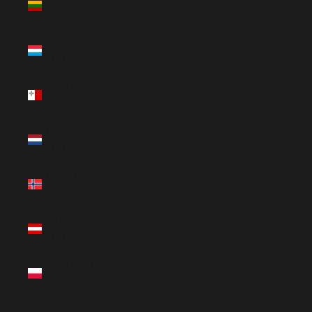
€)
Luxemburg
(EUR €)
Malta (EUR
€)
Nederländerna
(EUR €)
Norge (NOK
kr)
Österrike
(EUR €)
Polen (PLN
zł)
Portugal