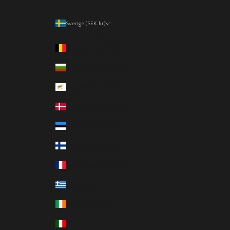
Sverige (SEK kr)
Land
Belgien (EUR €)
Bulgarien (EUR €)
Cypern (EUR €)
Danmark (DKK kr.)
Estland (EUR €)
Finland (EUR €)
Frankrike (EUR €)
Grekland (EUR €)
Irland (EUR €)
Italien (EUR €)