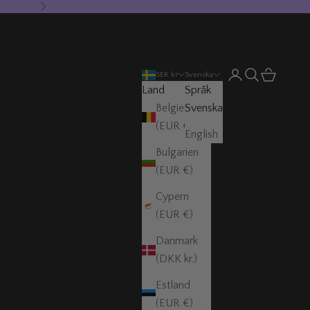
Nästa
Öppna kontosida
Öppna sök
Öppna var
SEK kr
Svenska
Land
Språk
Belgien
Svenska
(EUR €)
English
Bulgarien
(EUR €)
Cypern
(EUR €)
Danmark
(DKK kr.)
Estland
(EUR €)