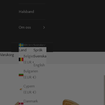
Halsband
Om oss
SEK kr
Svenska
Land
Språk
Varukorg
Belgien
Svenska
(EUR €)
English
Bulgarien
(EUR €)
Cypern
(EUR €)
Danmark