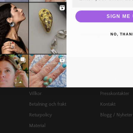
SIGN ME 
30-dagar
ångerrätt
Personlig kundservice
NO, THAN
Customer services
Contact
Villkor
Presskontakter
Betalning och frakt
Kontakt
Returpolicy
Blogg / Nyheter
Material