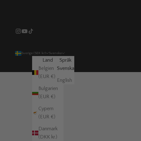
Sverige (SEK kr)
Svenska
Land
Språk
Belgien
Svenska
(EUR €)
English
Bulgarien
(EUR €)
Cypern
(EUR €)
Danmark
(DKK kr.)