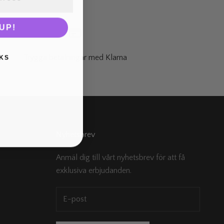
UP!
Trygga betalningar med Klarna
KS
Nyhetsbrev
Anmäl dig till vårt nyhetsbrev för att få
exklusiva erbjudanden.