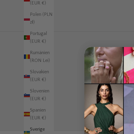
(EUR €)
Polen (PLN
zł)
Portugal
(EUR €)
Rumänien
(RON Lei)
Slovakien
(EUR €)
Fraktar ni öve
Vad har ni fö
Slovenien
Vad kostar f
(EUR €)
Kan jag retu
Spanien
(EUR €)
Sverige