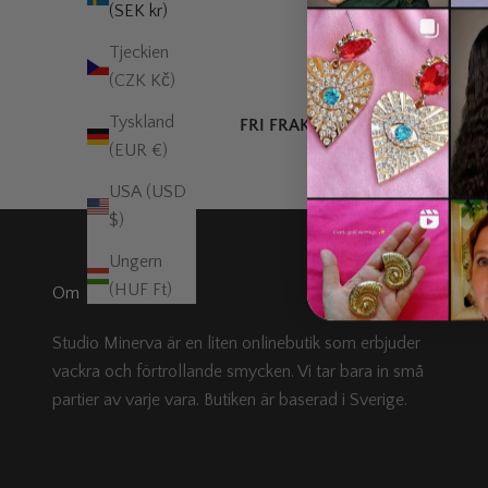
(SEK kr)
Tjeckien
(CZK Kč)
Tyskland
FRI FRAKT
över 995 kr
(EUR €)
USA (USD
$)
Ungern
(HUF Ft)
Om
Studio Minerva är en liten onlinebutik som erbjuder
vackra och förtrollande smycken. Vi tar bara in små
partier av varje vara. Butiken är baserad i Sverige.