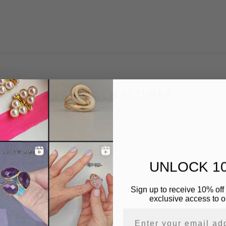
FRAKT OCH RETURER
rallt?
r leveranstider?
UNLOCK 1
rakten?
rnera min order?
Sign up to receive 10% off 
exclusive access to ou
Email address