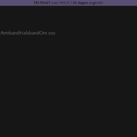
FRI FRAKT
över 995 kr |
30 dagars
ångerrätt
r
Armband
Halsband
Om oss