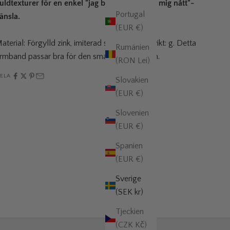
uldtexturer för en enkel "jag bara slängde på mig nått"-
Portugal
änsla.
(EUR €)
aterial: Förgylld zink, imiterad sten. Storlek: , vikt: g. Detta
Rumänien
rmband passar bra för den smalare handleden.
(RON Lei)
ELA
Slovakien
(EUR €)
Slovenien
(EUR €)
Spanien
(EUR €)
Sverige
(SEK kr)
Tjeckien
(CZK Kč)