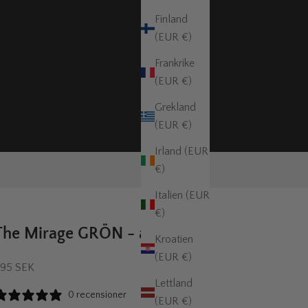
Finland
(EUR €)
Frankrike
(EUR €)
Grekland
(EUR €)
Irland (EUR
€)
Italien (EUR
€)
The Mirage GRÖN - armband
Kroatien
(EUR €)
EA-pris
95 SEK
Lettland
0 recensioner
(EUR €)