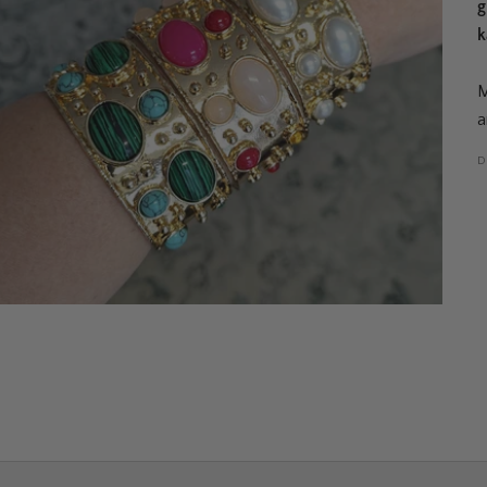
g
k
M
a
D