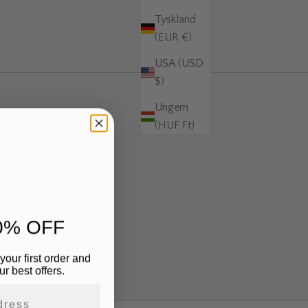
Tyskland
(EUR €)
USA (USD
$)
Ungern
(HUF Ft)
0% OFF
your first order and
r best offers.