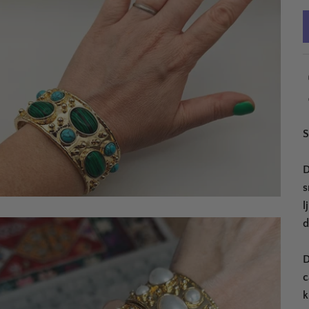
S
D
s
l
d
D
c
k