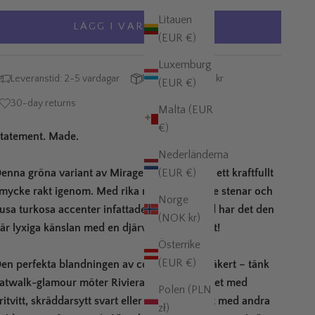
Litauen
LÄGG I VARUKORGEN
(EUR €)
Luxemburg
Leveranstid: 2-5 vardagar
Fri frakt över 995 kr
(EUR €)
30-day returns
Malta (EUR
€)
tatement. Made.
Nederländerna
enna gröna variant av Mirage-armbandet är ett kraftfullt
(EUR €)
mycke rakt igenom. Med rika malakitliknande stenar och
Norge
jusa turkosa accenter infattade i glansigt guld har det den
(NOK kr)
är lyxiga känslan med en djärv, modern twist!
Österrike
(EUR €)
en perfekta blandningen av coolt och självsäkert – tänk
atwalk-glamour möter Riviera-jetset. Styla det med
Polen (PLN
ritvitt, skräddarsytt svart eller kombinera det med andra
zł)