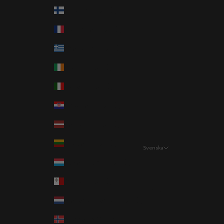
Finland (EUR €)
Frankrike (EUR €)
Grekland (EUR €)
Irland (EUR €)
Italien (EUR €)
Kroatien (EUR €)
Lettland (EUR €)
Litauen (EUR €)
Svenska
Språk
Luxemburg (EUR €)
Svenska
Malta (EUR €)
English
Nederländerna (EUR €)
Norge (NOK kr)