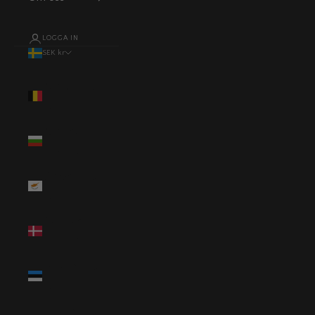
LOGGA IN
SEK kr
Land
Belgien (EUR
€)
Bulgarien
(EUR €)
Cypern (EUR
€)
Danmark
(DKK kr.)
Estland (EUR
€)
Finland (EUR