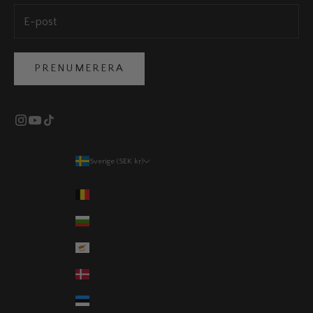
PRENUMERERA
Sverige (SEK kr)
Land
Belgien (EUR €)
Bulgarien (EUR €)
Cypern (EUR €)
Danmark (DKK kr.)
Estland (EUR €)