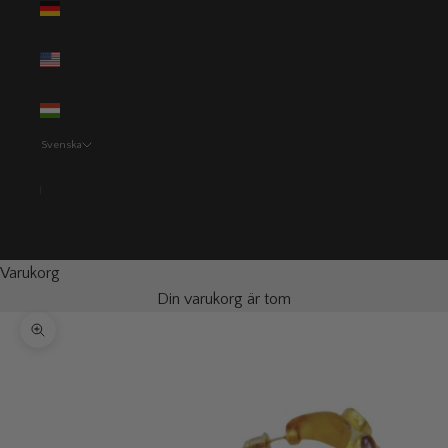
(EUR €)
USA (USD $)
Ungern (HUF
Ft)
Svenska
Språk
Svenska
English
Varukorg
Din varukorg är tom
Zooma