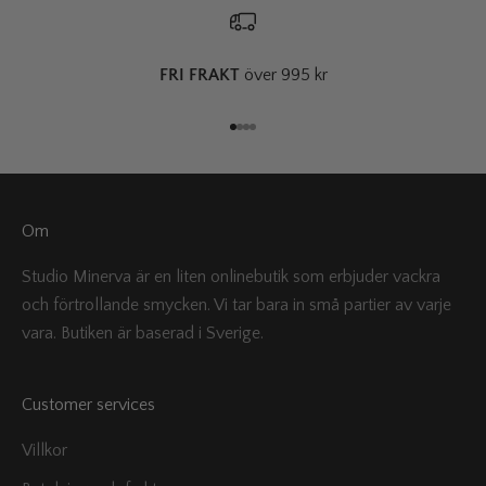
FRI FRAKT
över 995 kr
Gå till 1
Gå till 2
Gå till 3
Gå till 4
Om
Studio Minerva är en liten onlinebutik som erbjuder vackra
och förtrollande smycken. Vi tar bara in små partier av varje
vara. Butiken är baserad i Sverige.
Customer services
Villkor