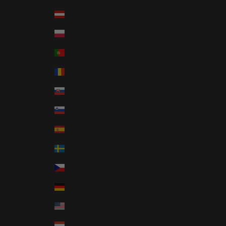
Österrike (EUR €)
Polen (PLN zł)
Portugal (EUR €)
Rumänien (RON Lei)
Slovakien (EUR €)
Slovenien (EUR €)
Spanien (EUR €)
Sverige (SEK kr)
Tjeckien (CZK Kč)
Tyskland (EUR €)
USA (USD $)
Ungern (HUF Ft)