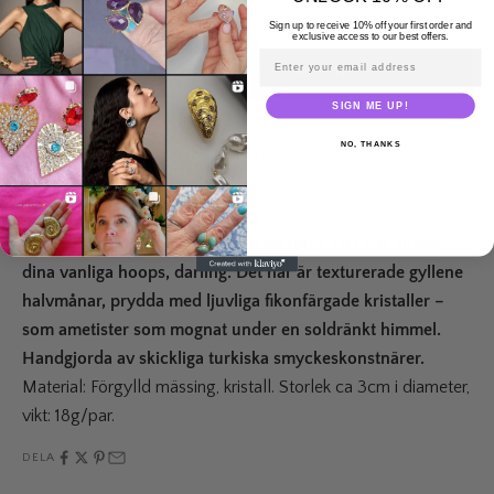
0 recensioner
Sign up to receive 10% off your first order and
exclusive access to our best offers.
Email address
LÄGG I VARUKORGEN
SIGN ME UP!
NO, THANKS
Leveranstid: 2-5 vardagar
Fri frakt över 995 kr
30-day returns
Tänk dig Kleopatra på semester på Ibiza. Det här är inte
dina vanliga hoops, darling. Det här är texturerade gyllene
halvmånar, prydda med ljuvliga fikonfärgade kristaller –
som ametister som mognat under en soldränkt himmel.
Handgjorda av skickliga turkiska smyckeskonstnärer.
Material: Förgylld mässing, kristall. Storlek ca 3cm i diameter,
vikt: 18g/par.
DELA