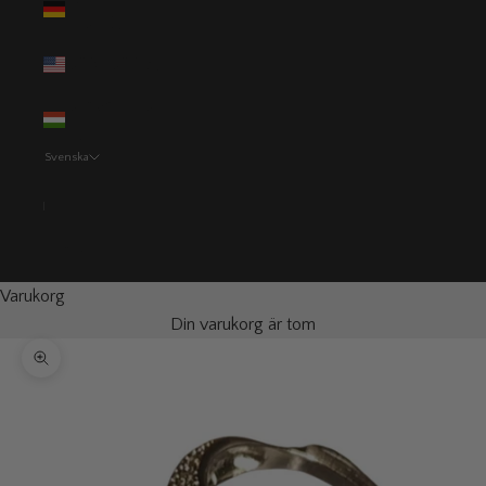
(EUR €)
USA (USD $)
Ungern (HUF
Ft)
Svenska
Språk
Svenska
English
Varukorg
Din varukorg är tom
Zooma