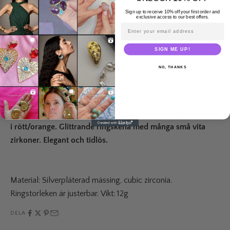
0 recensioner
Sign up to receive 10% off your first order and
exclusive access to our best offers.
Email address
LÄGG I VARUKORGEN
SIGN ME UP!
NO, THANKS
Leveranstid: 2-5 vardagar
Fri frakt över 995 kr
30-day returns
En fantastisk cocktailring med en stor asscherslipad kristall
i rött/orange. Glittrande ringskena med många små vita
zirkoner. Elegant och tidlös.
Material: Silverpläterad mässing, cubic zirconia.
Ringstorleken är justerbar.
Vikt: 12g
DELA