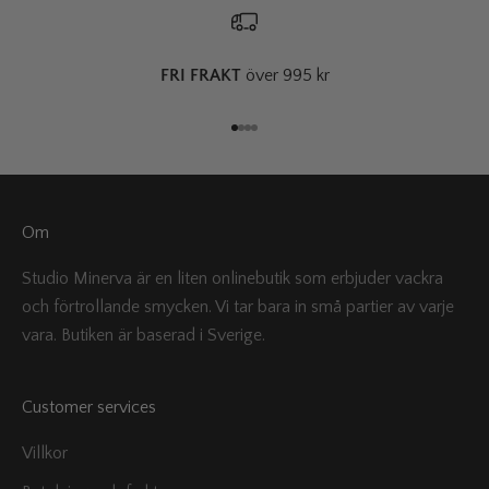
FRI FRAKT
över 995 kr
Gå till 1
Gå till 2
Gå till 3
Gå till 4
Om
Studio Minerva är en liten onlinebutik som erbjuder vackra
och förtrollande smycken. Vi tar bara in små partier av varje
vara. Butiken är baserad i Sverige.
Customer services
Villkor