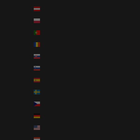
Österrike (EUR €)
Polen (PLN zł)
Portugal (EUR €)
Rumänien (RON Lei)
Slovakien (EUR €)
Slovenien (EUR €)
Spanien (EUR €)
Sverige (SEK kr)
Tjeckien (CZK Kč)
Tyskland (EUR €)
USA (USD $)
Ungern (HUF Ft)