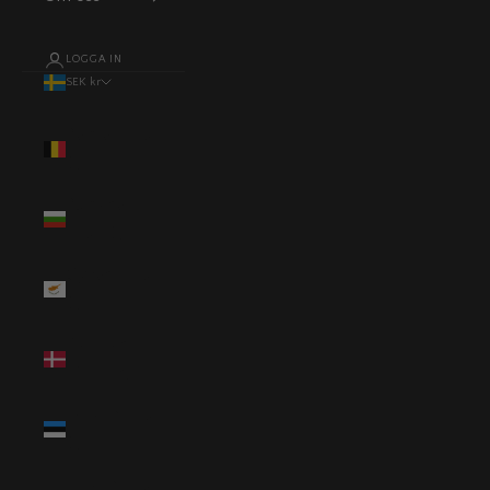
LOGGA IN
SEK kr
Land
Belgien (EUR
€)
Bulgarien
(EUR €)
Cypern (EUR
€)
Danmark
(DKK kr.)
Estland (EUR
€)
Finland (EUR