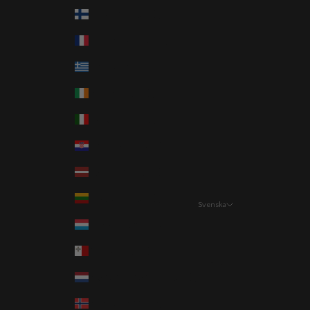
Finland (EUR €)
Frankrike (EUR €)
Grekland (EUR €)
Irland (EUR €)
Italien (EUR €)
Kroatien (EUR €)
Lettland (EUR €)
Litauen (EUR €)
Svenska
Språk
Luxemburg (EUR €)
Svenska
Malta (EUR €)
English
Nederländerna (EUR €)
Norge (NOK kr)