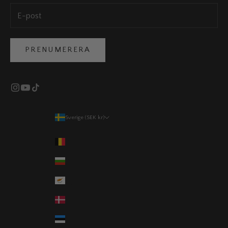
PRENUMERERA
Sverige (SEK kr)
Land
Belgien (EUR €)
Bulgarien (EUR €)
Cypern (EUR €)
Danmark (DKK kr.)
Estland (EUR €)