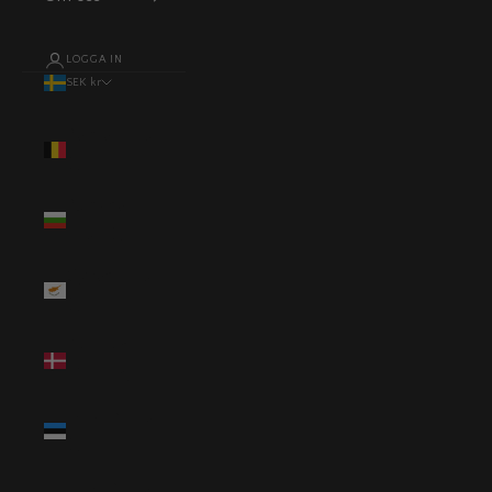
LOGGA IN
SEK kr
Land
Belgien (EUR
€)
Bulgarien
(EUR €)
Cypern (EUR
€)
Danmark
(DKK kr.)
Estland (EUR
€)
Finland (EUR