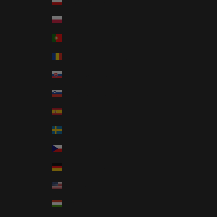
Österrike (EUR €)
Polen (PLN zł)
Portugal (EUR €)
Rumänien (RON Lei)
Slovakien (EUR €)
Slovenien (EUR €)
Spanien (EUR €)
Sverige (SEK kr)
Tjeckien (CZK Kč)
Tyskland (EUR €)
USA (USD $)
Ungern (HUF Ft)