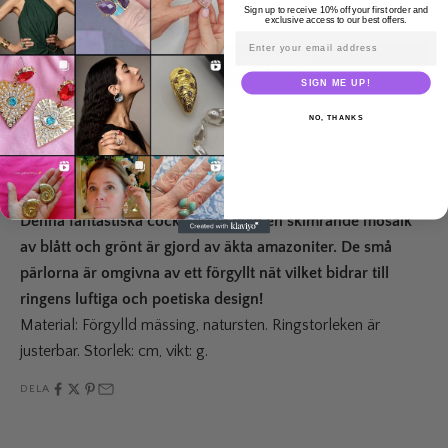
0 recensioner
Sign up to receive 10% off your first order and
exclusive access to our best offers.
Email address
LÄGG I VARUKORGEN
SIGN ME UP!
NO, THANKS
Leveranstid: 2-5 vardagar
Fri frakt över 995 kr
30-day returns
Denna fantastiska cocktailring med en skimrande mosaik
av blått och grönt är gjord av äkta amazoniter. De små
pärlorna är omgivna av ett förgyllt nät vilket bidrar till
ringens luftiga och poetiska design!
Material: Förgylld mässing, natursten. Ringstorleken är
justerbar. Storlek: cm, vikt: g.
DELA