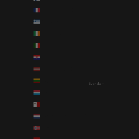
Frankrike (EUR €)
Grekland (EUR €)
Irland (EUR €)
Italien (EUR €)
Kroatien (EUR €)
Lettland (EUR €)
Litauen (EUR €)
Svenska
Språk
Luxemburg (EUR €)
Svenska
Malta (EUR €)
English
Nederländerna (EUR €)
Norge (NOK kr)