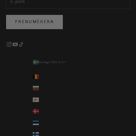
PRENUMERERA
Sverige (SEK kr)
Land
Belgien (EUR €)
Bulgarien (EUR €)
Cypern (EUR €)
Danmark (DKK kr.)
Estland (EUR €)
Finland (EUR €)