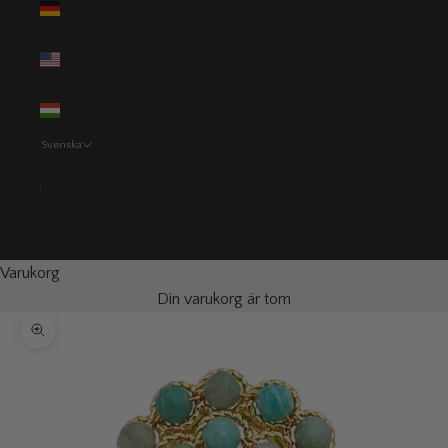
(EUR €)
USA (USD $)
Ungern (HUF
Ft)
Svenska
Språk
Svenska
English
Varukorg
Din varukorg är tom
Zooma