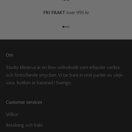
FRI FRAKT
över 995 kr
Gå till 1
Gå till 2
Gå till 3
Gå till 4
Om
Studio Minerva är en liten onlinebutik som erbjuder vackra
och förtrollande smycken. Vi tar bara in små partier av varje
vara. Butiken är baserad i Sverige.
Customer services
Villkor
Betalning och frakt