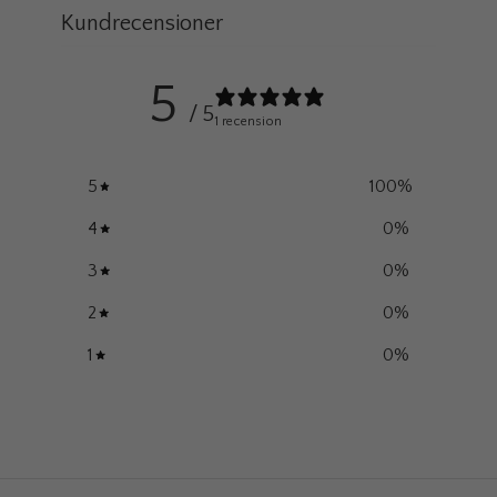
Kundrecensioner
5
/ 5
1 recension
5
100
%
4
0
%
3
0
%
2
0
%
1
0
%