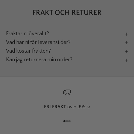
FRAKT OCH RETURER
Fraktar ni överallt?
Vad har ni för leveranstider?
Vad kostar frakten?
Kan jag returnera min order?
FRI FRAKT
över 995 kr
Gå till 1
Gå till 2
Gå till 3
Gå till 4