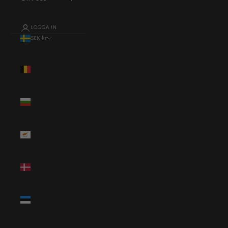
LOGGA IN
SEK kr
Land
Belgien (EUR
€)
Bulgarien
(EUR €)
Cypern (EUR
€)
Danmark
(DKK kr.)
Estland (EUR
€)
Finland (EUR