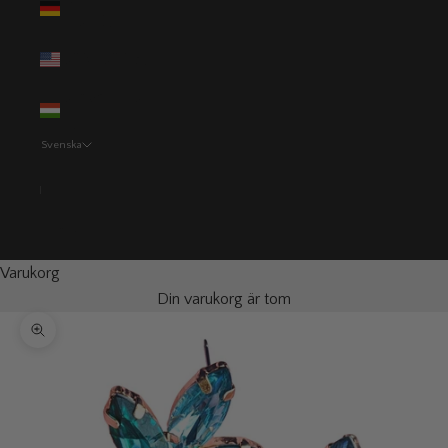
(EUR €)
USA (USD $)
Ungern (HUF
Ft)
Svenska
Språk
Svenska
English
Varukorg
Din varukorg är tom
Zooma