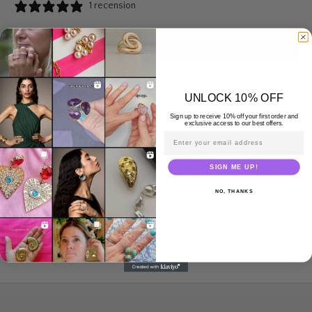
1 recension
LÄGG I VARUKORGEN
UNLOCK 10% OFF
Leveranstid: 2-5 vardagar
Fri frakt över 995 kr
Sign up to receive 10% off your first order and
30-day returns
exclusive access to our best offers.
Email address
Söta glittriga Droplet-örhängen i blått!
SIGN ME UP!
Beskrivning: Guldpläterad zink, kristall glas i blått, Längd
4,3cm Bredd 1,3cm Vikt 8g
NO, THANKS
DELA