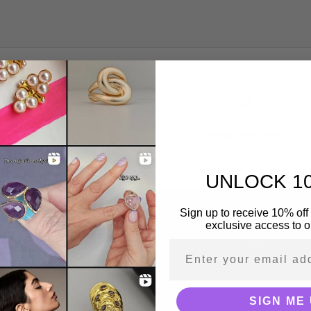
30-dagar
ångerrätt
Personlig kundservice
UNLOCK 1
Sign up to receive 10% off 
exclusive access to ou
Customer services
Contact
Email address
Villkor
Presskontakter
Betalning och frakt
Kontakt
SIGN ME 