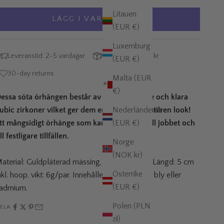
Litauen
LÄGG I VARUKORGEN
(EUR €)
Luxemburg
Leveranstid: 2-5 vardagar
Fri frakt över 995 kr
(EUR €)
30-day returns
Malta (EUR
€)
essa söta örhängen består av både dimmade och klara
ubic zirkoner vilket ger dem en elegant och stilren look!
Nederländerna
tt mångsidigt örhänge som kan bäras både till jobbet och
(EUR €)
ill festligare tillfällen.
Norge
(NOK kr)
aterial: Guldpläterad mässing, cubic zirconia. Längd: 5 cm
Österrike
nkl. hoop, vikt: 6g/par. Innehåller varken nickel, bly eller
(EUR €)
admium.
Polen (PLN
ELA
zł)