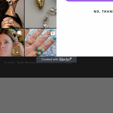
Returpolicy
Blogg / Nyheter
NO, THAN
Material
Privacy
© 2026 - Studio Minerva jewellery
Powered by Shopify