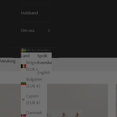
Halsband
Om oss
SEK kr
Svenska
Land
Språk
Varukorg
Belgien
Svenska
(EUR €)
English
Bulgarien
(EUR €)
Cypern
(EUR €)
Danmark