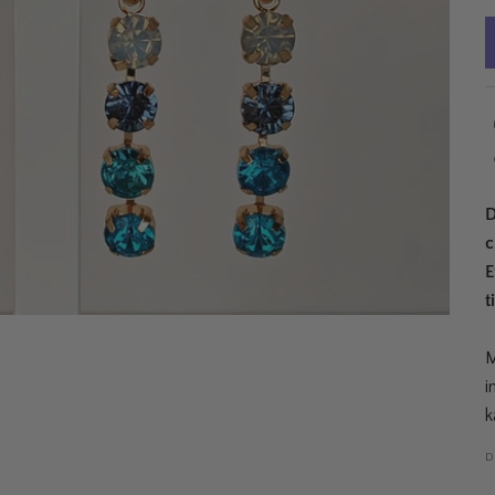
D
c
E
t
M
i
k
D