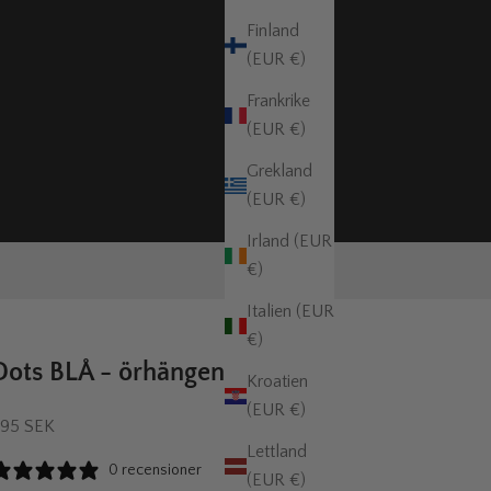
Finland
(EUR €)
Frankrike
(EUR €)
Grekland
(EUR €)
Irland (EUR
€)
Italien (EUR
€)
Dots BLÅ - örhängen
Kroatien
(EUR €)
EA-pris
95 SEK
Lettland
0 recensioner
(EUR €)