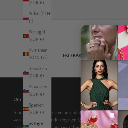
(EUR €)
Polen (PLN
zł)
Portugal
(EUR €)
Rumänien
FRI FRAKT
över 995 kr
(RON Lei)
Slovakien
(EUR €)
Slovenien
(EUR €)
Om
Spanien
Studio Minerva är en liten onlinebutik som erbjuder
(EUR €)
vackra och förtrollande smycken. Vi tar bara in små
Sverige
partier av varje vara. Butiken är baserad i Sverige.