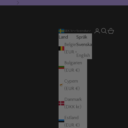
Nästa
Öppna kontosida
Öppna sök
Öppna var
SEK kr
Svenska
Land
Språk
Belgien
Svenska
(EUR €)
English
Bulgarien
(EUR €)
Cypern
(EUR €)
Danmark
(DKK kr.)
Estland
(EUR €)