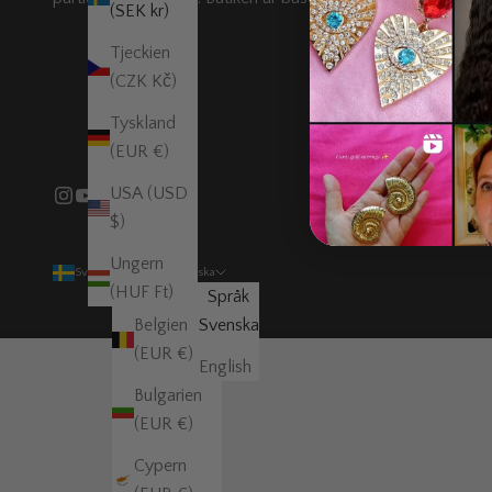
(SEK kr)
Tjeckien
(CZK Kč)
Tyskland
(EUR €)
USA (USD
$)
Ungern
Sverige (SEK kr)
Svenska
(HUF Ft)
Land
Språk
Belgien
Svenska
(EUR €)
English
Bulgarien
(EUR €)
Cypern