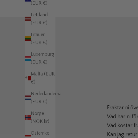
(EUR €)
Lettland
(EUR €)
Litauen
(EUR €)
Luxemburg
(EUR €)
Malta (EUR
€)
Nederländerna
(EUR €)
Fraktar ni öve
Norge
Vad har ni fö
(NOK kr)
Vad kostar f
Österrike
Kan jag retu