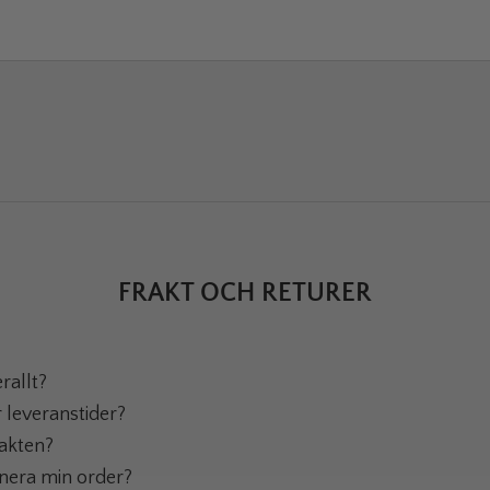
FRAKT OCH RETURER
rallt?
r leveranstider?
rakten?
rnera min order?