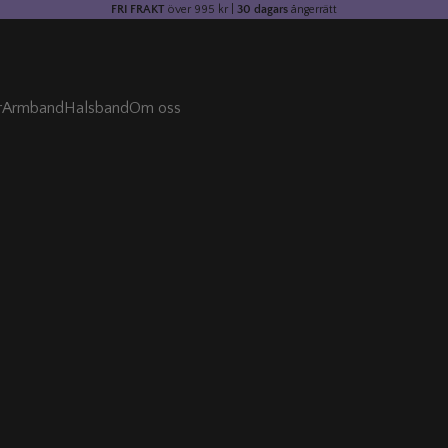
FRI FRAKT
över 995 kr |
30 dagars
ångerrätt
r
Armband
Halsband
Om oss