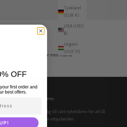
Tyskland
(EUR €)
USA (USD
$)
Ungern
(HUF Ft)
Trygga betalningar med Klarna
0% OFF
your first order and
r best offers.
Nyhetsbrev
Anmäl dig till vårt nyhetsbrev för att få
exklusiva erbjudanden.
UP!