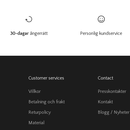
SIGN ME 
NO, THAN
30-dagar
ångerrätt
Personlig kundservice
Customer services
Contact
Villkor
Presskontakter
Betalning och frakt
Kontakt
Returpolicy
Blogg / Nyheter
Material