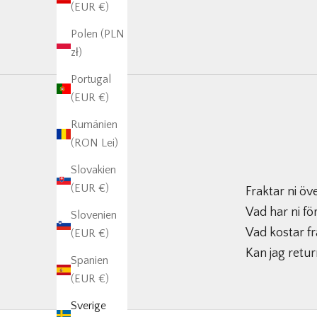
(EUR €)
Polen (PLN
zł)
Portugal
(EUR €)
Rumänien
(RON Lei)
Slovakien
(EUR €)
Fraktar ni öve
Vad har ni fö
Slovenien
Vad kostar f
(EUR €)
Kan jag retu
Spanien
(EUR €)
Sverige