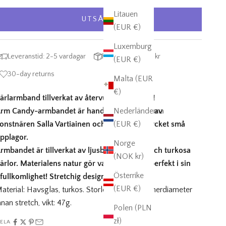
Litauen
UTSÅLD
(EUR €)
Luxemburg
Leveranstid: 2-5 vardagar
Fri frakt över 995 kr
(EUR €)
30-day returns
Malta (EUR
€)
ärlarmband tillverkat av återvunnet material!
rm Candy-armbandet är handgjort i Sverige av
Nederländerna
onstnären Salla Vartiainen och tillverkat i mycket små
(EUR €)
pplagor.
Norge
rmbandet är tillverkat av ljusblått havsglas och turkosa
(NOK kr)
ärlor. Materialens natur gör varje armband perfekt i sin
Österrike
fullkomlighet! Stretchig design.
(EUR €)
aterial: Havsglas, turkos. Storlek: ca 5 cm i innerdiameter
nnan stretch, vikt: 47g.
Polen (PLN
zł)
ELA