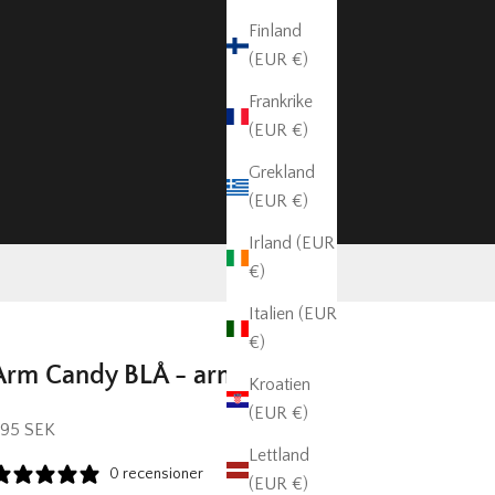
Finland
(EUR €)
Frankrike
(EUR €)
Grekland
(EUR €)
Irland (EUR
€)
Italien (EUR
€)
Arm Candy BLÅ - armband
Kroatien
(EUR €)
EA-pris
95 SEK
Lettland
0 recensioner
(EUR €)