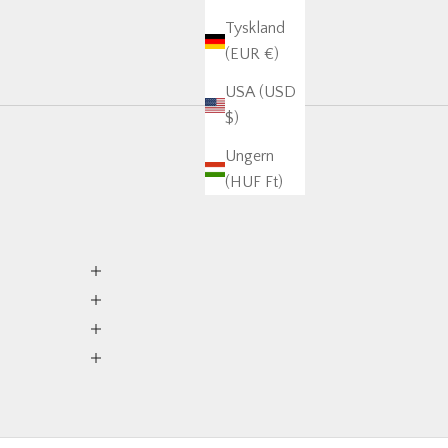
Tyskland
(EUR €)
USA (USD
$)
Ungern
(HUF Ft)
0% OFF
your first order and
r best offers.