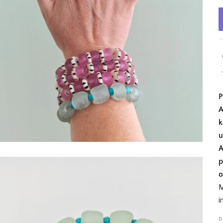
P
A
k
u
A
p
o
M
i
D