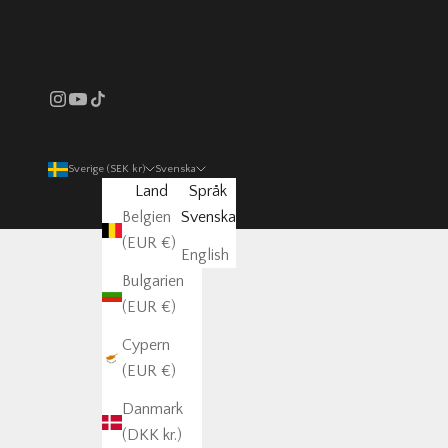
Sverige (SEK kr)
Svenska
Land
Språk
Belgien
Svenska
(EUR €)
English
Bulgarien
(EUR €)
Cypern
(EUR €)
Danmark
(DKK kr.)