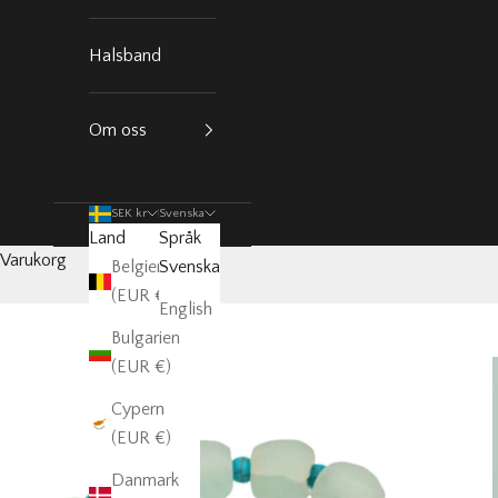
Halsband
Om oss
SEK kr
Svenska
Land
Språk
Varukorg
Belgien
Svenska
(EUR €)
English
Bulgarien
(EUR €)
Cypern
(EUR €)
Danmark