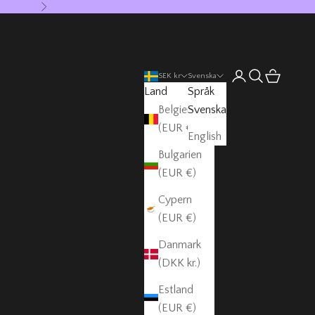
Nästa
Öppna kontosida
Öppna sök
Öppna var
SEK kr
Svenska
Land
Språk
Belgien
Svenska
(EUR €)
English
Bulgarien
(EUR €)
Cypern
(EUR €)
Danmark
(DKK kr.)
Estland
(EUR €)