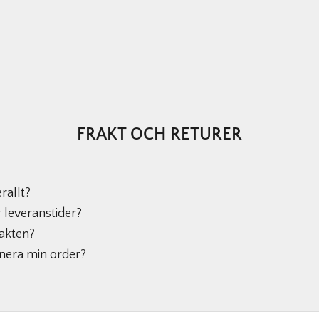
FRAKT OCH RETURER
rallt?
r leveranstider?
UNLOCK 1
rakten?
rnera min order?
Sign up to receive 10% off 
exclusive access to ou
Email address