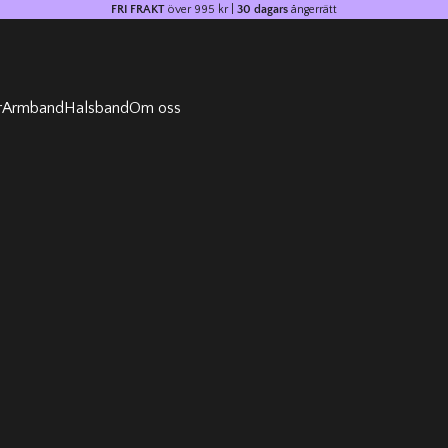
FRI FRAKT
över 995 kr |
30 dagars
ångerrätt
r
Armband
Halsband
Om oss