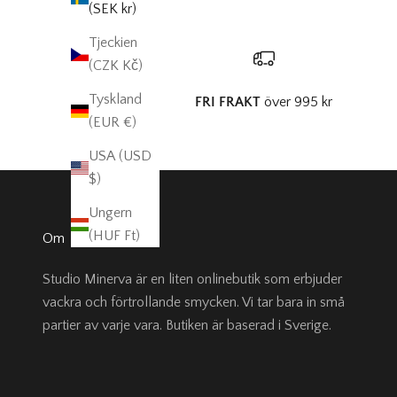
(SEK kr)
Tjeckien
(CZK Kč)
Tyskland
FRI FRAKT
över 995 kr
(EUR €)
USA (USD
$)
Ungern
(HUF Ft)
Om
Studio Minerva är en liten onlinebutik som erbjuder
vackra och förtrollande smycken. Vi tar bara in små
partier av varje vara. Butiken är baserad i Sverige.